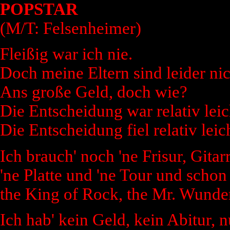
POPSTAR
(M/T: Felsenheimer)
Fleißig war ich nie.
Doch meine Eltern sind leider nic
Ans große Geld, doch wie?
Die Entscheidung war relativ leic
Die Entscheidung fiel relativ leic
Ich brauch' noch 'ne Frisur, Gitar
'ne Platte und 'ne Tour und schon 
the King of Rock, the Mr. Wunde
Ich hab' kein Geld, kein Abitur, 