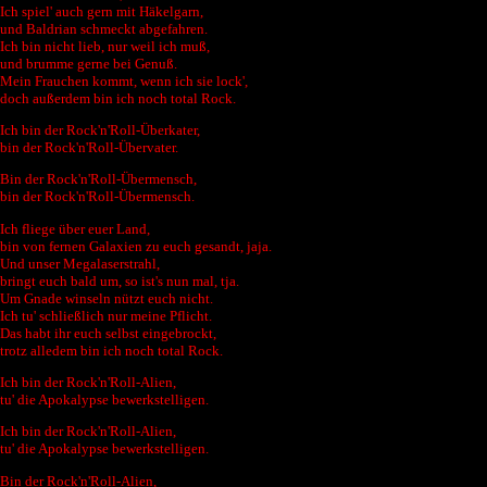
Ich spiel' auch gern mit Häkelgarn,
und Baldrian schmeckt abgefahren.
Ich bin nicht lieb, nur weil ich muß,
und brumme gerne bei Genuß.
Mein Frauchen kommt, wenn ich sie lock',
doch außerdem bin ich noch total Rock.
Ich bin der Rock'n'Roll-Überkater,
bin der Rock'n'Roll-Übervater.
Bin der Rock'n'Roll-Übermensch,
bin der Rock'n'Roll-Übermensch.
Ich fliege über euer Land,
bin von fernen Galaxien zu euch gesandt, jaja.
Und unser Megalaserstrahl,
bringt euch bald um, so ist's nun mal, tja.
Um Gnade winseln nützt euch nicht.
Ich tu' schließlich nur meine Pflicht.
Das habt ihr euch selbst eingebrockt,
trotz alledem bin ich noch total Rock.
Ich bin der Rock'n'Roll-Alien,
tu' die Apokalypse bewerkstelligen.
Ich bin der Rock'n'Roll-Alien,
tu' die Apokalypse bewerkstelligen.
Bin der Rock'n'Roll-Alien,