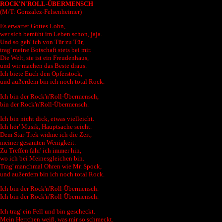
ROCK'N'ROLL-ÜBERMENSCH
(M/T: Gonzalez-Felsenheimer)
Es erwartet Gottes Lohn,
wer sich bemüht im Leben schon, jaja.
Und so geh' ich von Tür zu Tür,
trag' meine Botschaft stets bei mir.
Die Welt, sie ist ein Freudenhaus,
und wir machen das Beste draus.
Ich biete Euch den Opferstock,
und außerdem bin ich noch total Rock.
Ich bin der Rock'n'Roll-Übermensch,
bin der Rock'n'Roll-Übermensch.
Ich bin nicht dick, etwas vielleicht.
Ich hör' Musik, Hauptsache seicht.
Dem Star-Trek widme ich die Zeit,
meiner gesamten Wenigkeit.
Zu Treffen fahr' ich immer hin,
wo ich bei Meinesgleichen bin.
Trag' manchmal Ohren wie Mr. Spock,
und außerdem bin ich noch total Rock.
Ich bin der Rock'n'Roll-Übermensch.
Ich bin der Rock'n'Roll-Übermensch.
Ich trag' ein Fell und bin gescheckt.
Mein Herrchen weiß, was mir so schmeckt.