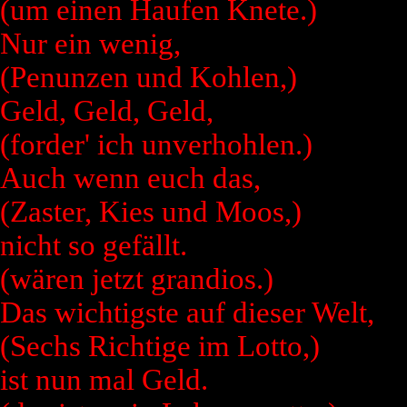
(um einen Haufen Knete.)
Nur ein wenig,
(Penunzen und Kohlen,)
Geld, Geld, Geld,
(forder' ich unverhohlen.)
Auch wenn euch das,
(Zaster, Kies und Moos,)
nicht so gefällt.
(wären jetzt grandios.)
Das wichtigste auf dieser Welt,
(Sechs Richtige im Lotto,)
ist nun mal Geld.