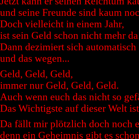
Jetzt kann er seinen Reichtum k
und seine Freunde sind kaum noc
Doch vielleicht in einem Jahr,
ist sein Geld schon nicht mehr da
Dann dezimiert sich automatisch 
und das wegen...
Geld, Geld, Geld,
immer nur Geld, Geld, Geld.
Auch wenn euch das nicht so gefä
Das Wichtigste auf dieser Welt is
Da fällt mir plötzlich doch noch 
denn ein Geheimnis gibt es scho