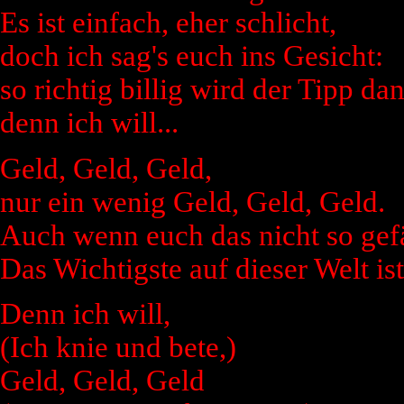
Es ist einfach, eher schlicht,
doch ich sag's euch ins Gesicht:
so richtig billig wird der Tipp dan
denn ich will...
Geld, Geld, Geld,
nur ein wenig Geld, Geld, Geld.
Auch wenn euch das nicht so gefä
Das Wichtigste auf dieser Welt is
Denn ich will,
(Ich knie und bete,)
Geld, Geld, Geld