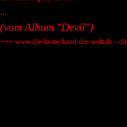
...
(vom Album "Devil")
+++ www.die-beste-band-der-welt.de - di