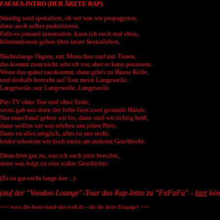
FAFAFA-INTRO (DER ÄRZTE RAP)
Ständig wird spekuliert, ob wir was wir propagieren,
dann auch selber praktizieren.
Falls es jemand interessiert, kann ich euch mal eben,
Informationen geben über unser Sexualleben.
Nächtelange Orgien, mit Menschen und mit Tieren,
das kommt zwar nicht sehr oft vor, aber es kann passieren.
Wenn das später rauskommt, dann gibt's zu Hause Keile,
und deshalb herrscht auf Tour meist Langeweile.
Langeweile, say Langeweile, Langeweile
Pay-TV ohne Ton und ohne Ende,
wozu gab uns denn der liebe Gott zwei gesunde Hände.
Nur manchmal gehen wir los, dann sind wir richtig heiß,
dann wollen wir was erleben um jeden Preis.
Dann ist alles möglich, alles ist uns recht,
leider scheitern wir doch meist am anderen Geschlecht.
Drum hört gut zu, was ich euch jetzt berichte,
denn was folgt ist eine wahre Geschichte:
(Es ist gar nicht lange her ...)
(auf der "Voodoo Lounge"-Tour das Rap-Intro zu "FaFaFa" -
hier
kön
+++ www.die-beste-band-der-welt.de - die die ärzte Fanpage! +++