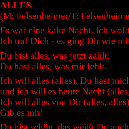
ALLES
(M: Felsenheimer/T: Felsenheime
Es war eine kalte Nacht. Ich wollt
Ich traf Dich - es ging Dir wie mi
Du bist alles, was jetzt zählt.
Du hast alles, was mir fehlt.
Ich will alles (alles). Du hast mic
und ich will es heute Nacht (alles,
Ich will alles von Dir (alles, alles)
Gib es mir!
Du bist schön, das weißt Du auch