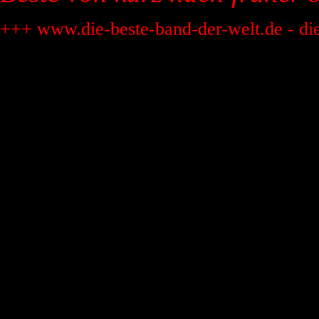
+++ www.die-beste-band-der-welt.de - di