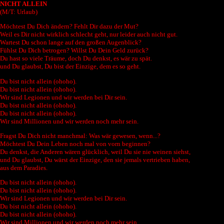
NICHT ALLEIN
(M/T: Urlaub)
Möchtest Du Dich ändern? Fehlt Dir dazu der Mut?
Weil es Dir nicht wirklich schlecht geht, nur leider auch nicht gut.
Wartest Du schon lange auf den großen Augenblick?
Fühlst Du Dich betrogen? Willst Du Dein Geld zurück?
Du hast so viele Träume, doch Du denkst, es wär zu spät.
und Du glaubst, Du bist der Einzige, dem es so geht.
Du bist nicht allein (ohoho).
Du bist nicht allein (ohoho).
Wir sind Legionen und wir werden bei Dir sein.
Du bist nicht allein (ohoho).
Du bist nicht allein (ohoho).
Wir sind Millionen und wir werden noch mehr sein.
Fragst Du Dich nicht manchmal: Was wär gewesen, wenn...?
Möchtest Du Dein Leben noch mal von vorn beginnen?
Du denkst, die Anderen wären glücklich, weil Du sie nie weinen siehst,
und Du glaubst, Du wärst der Einzige, den sie jemals vertrieben haben,
aus dem Paradies.
Du bist nicht allein (ohoho).
Du bist nicht allein (ohoho).
Wir sind Legionen und wir werden bei Dir sein.
Du bist nicht allein (ohoho).
Du bist nicht allein (ohoho).
Wir sind Millionen und wir werden noch mehr sein.