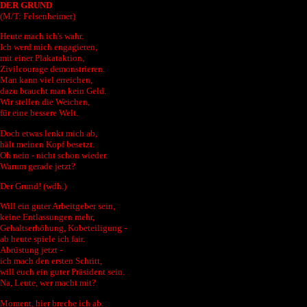
DER GRUND
(M/T: Felsenheimer)
Heute mach ich's wahr.
Ich werd mich engagieren,
mit einer Plakataktion,
Zivilcourage demonstrieren.
Man kann viel erreichen,
dazu braucht man kein Geld.
Wir stellen die Weichen,
für eine bessere Welt.
Doch etwas lenkt mich ab,
hält meinen Kopf besetzt.
Oh nein - nicht schon wieder.
Warum gerade jetzt?
Der Grund! (wdh.)
Will ein guter Arbeitgeber sein,
keine Entlassungen mehr,
Gehaltserhöhung, Kobeteiligung -
ab heute spiele ich fair.
Abrüstung jetzt -
ich mach den ersten Schritt,
will euch ein guter Präsident sein.
Na, Leute, wer macht mit?
Moment, hier breche ich ab.