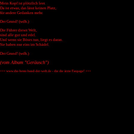
Mein Kopf ist plötzlich leer.
Da ist etwas, das lässt keinen Platz,
für andere Gedanken mehr.
Der Grund! (wdh.)
Die Führer dieser Welt,
sind alle gut und edel.
Und wenn sie Böses tun, liegt es daran.
Sie haben nur eins im Schädel.
Der Grund! (wdh.)
(vom Album "Geräusch")
+++ www.die-beste-band-der-welt.de - die die ärzte Fanpage! +++