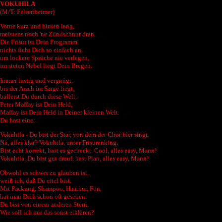
VOKUHILA
(M/T: Felsenheimer)
Vorne kurz und hinten lang,
meistens noch 'ne Zündschnur dran.
Die Frisur ist Dein Programm,
nichts ficht Dich so einfach an,
um lockere Sprüche nie verlegen,
im steten Nebel liegt Dein Bregen.
Immer lustig und vergnügt,
bis der Arsch im Sarge liegt,
ballerst Du durch diese Welt,
Peter Maffay ist Dein Held,
Maffay ist Dein Held in Deiner kleinen Welt.
Du hast eine:
Vokuhila - Du bist der Star, von dem der Chor hier singt.
Na, alles klar? Vokuhila, unser Frisurenking.
Bist echt korrekt, hast es gecheckt. Cool, alles easy, Mann!
Vokuhila, Du bist gut drauf, hast Plan, alles easy, Mann!
Obwohl es schwer zu glauben ist,
weiß ich, daß Du eitel bist.
Mit Packung, Shampoo, Haarkur, Fön,
hat man Dich schon oft gesehen.
Du bist von einem anderen Stern.
Wie soll ich mir das sonst erklären?