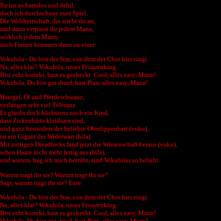
Ihr tut so harmlos und debil,
doch ich durchschaue euer Spiel.
Die Weltherrschaft, die strebt ihr an,
und dann verpasst ihr jedem Mann,
wirklich jedem Mann,
auch Frauen kommen dann zu einer:
Vokuhila - Du bist der Star, von dem der Chor hier singt.
Na, alles klar? Vokuhila, unser Frisurenking.
Bist echt korrekt, hast es gecheckt. Cool, alles easy, Mann!
Vokuhila, Du bist gut drauf, hast Plan, alles easy, Mann!
Haargel, Öl und Pferdeschwanz,
verlangen sehr viel Toleranz.
Es glaubt doch höchstens noch ein Kind,
dass Zickenbärte kleidsam sind,
und ganz besonders der beliebte Oberlippenbart (voku),
ist ein Gigant der Widerwart (hila).
Mit zottigen Dreadlocks fand jetzt die Wissenschaft heraus (voku),
sehen Haare nicht mehr fettig aus (hila),
und warum, frag ich mich betrübt, sind Vokuhilas so beliebt.
Warum tragt ihr sie? Warum tragt ihr sie?
Sagt, warum tragt ihr sie? Eure:
Vokuhila - Du bist der Star, von dem der Chor hier singt.
Na, alles klar? Vokuhila, unser Frisurenking.
Bist echt korrekt, hast es gecheckt. Cool, alles easy, Mann!
Vokuhila, Du bist gut drauf, hast Plan, alles easy, Mann!