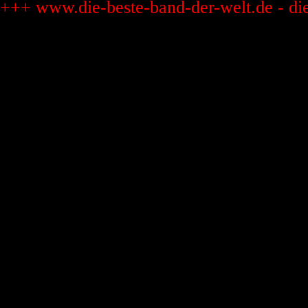
+++ www.die-beste-band-der-welt.de - di