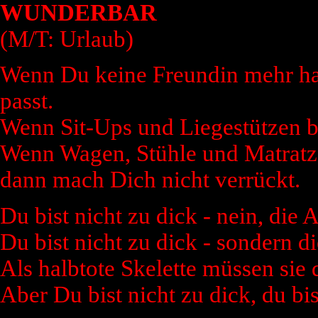
WUNDERBAR
(M/T: Urlaub)
Wenn Du keine Freundin mehr has
passt.
Wenn Sit-Ups und Liegestützen be
Wenn Wagen, Stühle und Matratze
dann mach Dich nicht verrückt.
Du bist nicht zu dick - nein, die
Du bist nicht zu dick - sondern d
Als halbtote Skelette müssen sie
Aber Du bist nicht zu dick, du b