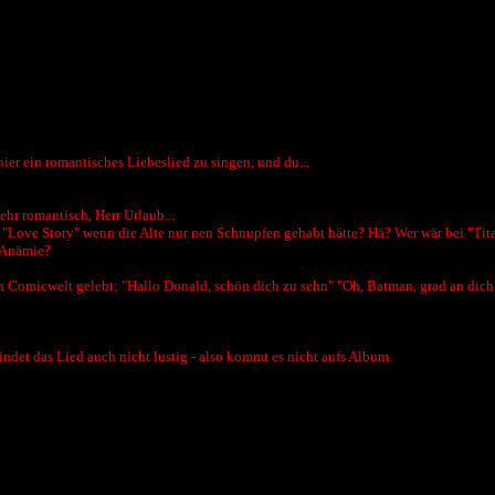
 hier ein romantisches Liebeslied zu singen, und du...
ehr romantisch, Herr Urlaub...
n bitte "Love Story" wenn die Alte nur nen Schnupfen gehabt hätte? Hä? Wer wär bei
r Anämie?
en Comicwelt gelebt: "Hallo Donald, schön dich zu sehn" "Oh, Batman, grad an dich 
indet das Lied auch nicht lustig - also kommt es nicht aufs Album.