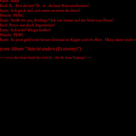
Farin: Haha
Rod: B... Bist du irre? D... d... du hast Bela erschossen!
Farin: Ach guck mal, seit wann stotterst du denn?
Pistole: PENG
Farin: Weißt du was, Rodrigo? Ich war immer auf der Seite von Peron!
Rod: Peron war doch Argentinier!
Farin: Ach echt? Klugscheißer!
Pistole: PENG
Farin: So jetzt geht's mir besser. Erstmal ne Kippe und ein Bier... Okay, dann woll
(vom Album "Jazz ist anders (Economy)")
+++ www.die-beste-band-der-welt.de - die die ärzte Fanpage! +++