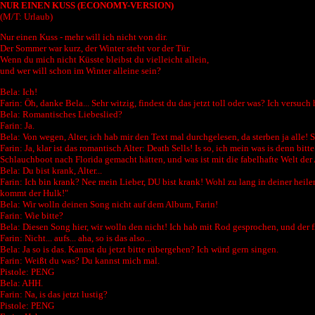
NUR EINEN KUSS (ECONOMY-VERSION)
(M/T: Urlaub)
Nur einen Kuss - mehr will ich nicht von dir.
Der Sommer war kurz, der Winter steht vor der Tür.
Wenn du mich nicht Küsste bleibst du vielleicht allein,
und wer will schon im Winter alleine sein?
Bela: Ich!
Farin: Öh, danke Bela... Sehr witzig, findest du das jetzt toll oder was? Ich versuch
Bela: Romantisches Liebeslied?
Farin: Ja.
Bela: Von wegen, Alter, ich hab mir den Text mal durchgelesen, da sterben ja alle! S
Farin: Ja, klar ist das romantisch Alter: Death Sells! Is so, ich mein was is den
Schlauchboot nach Florida gemacht hätten, und was ist mit die fabelhafte Welt de
Bela: Du bist krank, Alter...
Farin: Ich bin krank? Nee mein Lieber, DU bist krank! Wohl zu lang in deiner heil
kommt der Hulk!"
Bela: Wir wolln deinen Song nicht auf dem Album, Farin!
Farin: Wie bitte?
Bela: Diesen Song hier, wir wolln den nicht! Ich hab mit Rod gesprochen, und der f
Farin: Nicht... aufs... aha, so is das also...
Bela: Ja so is das. Kannst du jetzt bitte rübergehen? Ich würd gern singen.
Farin: Weißt du was? Du kannst mich mal.
Pistole: PENG
Bela: AHH.
Farin: Na, is das jetzt lustig?
Pistole: PENG