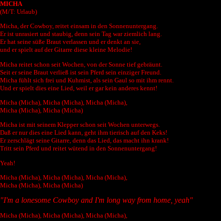
MICHA
(M/T: Urlaub)
Micha, der Cowboy, reitet einsam in den Sonnenuntergang.
Er ist unrasiert und staubig, denn sein Tag war ziemlich lang.
Er hat seine süße Braut verlassen und er denkt an sie,
und er spielt auf der Gitarre diese kleine Melodie!
Micha reitet schon seit Wochen, von der Sonne tief gebräunt.
Seit er seine Braut verließ ist sein Pferd sein einziger Freund.
Micha fühlt sich frei und Kuhmist, als sein Gaul so mit ihm rennt.
Und er spielt dies eine Lied, weil er gar kein anderes kennt!
Micha (Micha), Micha (Micha), Micha (Micha),
Micha (Micha), Micha (Micha)
Micha ist mit seinem Klepper schon seit Wochen unterwegs.
Daß er nur dies eine Lied kann, geht ihm tierisch auf den Keks!
Er zerschlägt seine Gitarre, denn das Lied, das macht ihn krank!
Tritt sein Pferd und reitet wütend in den Sonnenuntergang!
Yeah!
Micha (Micha), Micha (Micha), Micha (Micha),
Micha (Micha), Micha (Micha)
"I'm a lonesome Cowboy and I'm long way from home, yeah"
Micha (Micha), Micha (Micha), Micha (Micha),