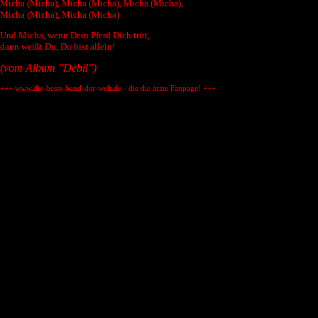
Micha (Micha), Micha (Micha), Micha (Micha),
Micha (Micha), Micha (Micha)
Und Micha, wenn Dein Pferd Dich tritt,
dann weißt Du, Du bist allein!
(vom Album "Debil")
+++ www.die-beste-band-der-welt.de - die die ärzte Fanpage! +++