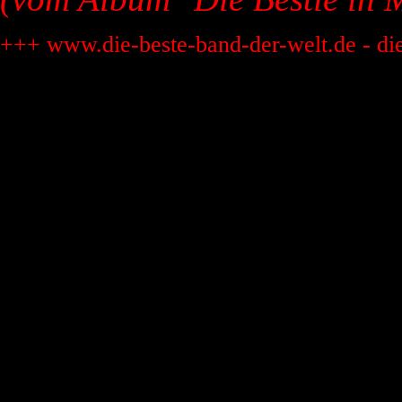
+++ www.die-beste-band-der-welt.de - di