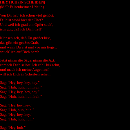
HEY HUH (IN SCHEIBEN)
(M/T: Felsenheimer-Urlaub)
Von Dir hab' ich schon viel gehört.
Du bist wohl hier der Chef?
Und weil ich grad ein Opfer such',
ist's gut, daß ich Dich treff'.
Klar seh' ich, daß Du größer bist,
das gibt ein großes Grab,
und wenn Du erst mal vor mir liegst,
spuck' ich auf Dich herab.
Jetzt nimm die Säge, nimm die Axt,
zerhack Dich selbst. Ich zähl' bis zehn,
und mach ich meine Augen auf,
will ich Dich in Scheiben sehen.
Sag: "Hey, hey, hey, hey."
Sag: "Huh, huh, huh, huh."
Sag: "Hey, hey, hey, hey."
Sag: "Huh, huh, huh, huh."
Sag: "Hey, hey, hey."
Sag: "Huh, huh, huh."
Sag: "Hey, hey, hey."
Sag: "Huh, huh, huh."
Sag: "Hey, huh."