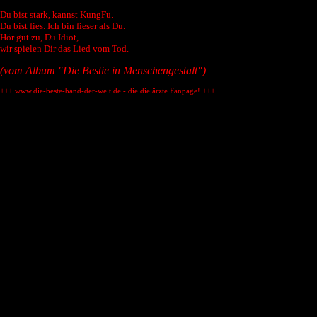
Du bist stark, kannst KungFu.
Du bist fies. Ich bin fieser als Du.
Hör gut zu, Du Idiot,
wir spielen Dir das Lied vom Tod.
(vom Album "Die Bestie in Menschengestalt")
+++ www.die-beste-band-der-welt.de - die die ärzte Fanpage! +++