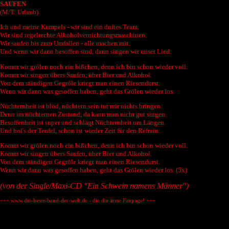
SAUFEN
(M/T: Urlaub)
Ich und meine Kumpels - wir sind ein duftes Team.
Wir sind regelrechte Alkoholvernichtungsmaschinen.
Wir saufen bis zum Umfallen - alle machen mit.
Und wenn wir dann besoffen sind, dann singen wir unser Lied:
Komm wir grölen noch ein bißchen, denn ich bin schon wieder voll.
Komm wir singen übers Saufen, über Bier und Alkohol.
Von dem ständigen Gegröle kriegt man einen Riesendurst.
Wenn wir dann was gesoffen haben, geht das Grölen wieder los.
Nüchternheit ist blöd, nüchtern sein tut mir nichts bringen.
Denn im nüchternen Zustand, da kann man nicht gut singen.
Besoffenheit ist super und schlägt Nüchternheit um Längen.
Und hol's der Teufel, schon ist wieder Zeit für den Refrain:
Komm wir grölen noch ein bißchen, denn ich bin schon wieder voll.
Komm wir singen übers Saufen, über Bier und Alkohol.
Von dem ständigen Gegröle kriegt man einen Riesendurst.
Wenn wir dann was gesoffen haben, geht das Grölen wieder los. (5x)
(von der Single/Maxi-CD "Ein Schwein namens Männer")
+++ www.die-beste-band-der-welt.de - die die ärzte Fanpage! +++