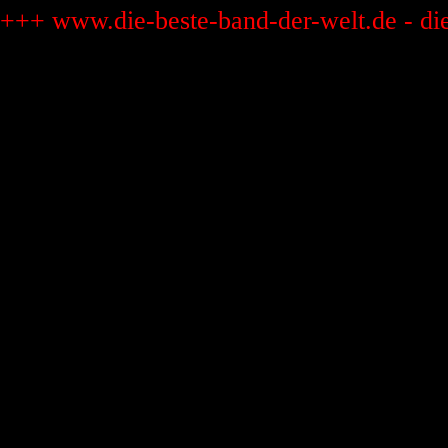
+++ www.die-beste-band-der-welt.de - di