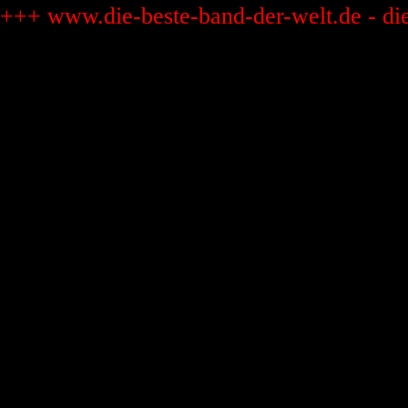
+++ www.die-beste-band-der-welt.de - di