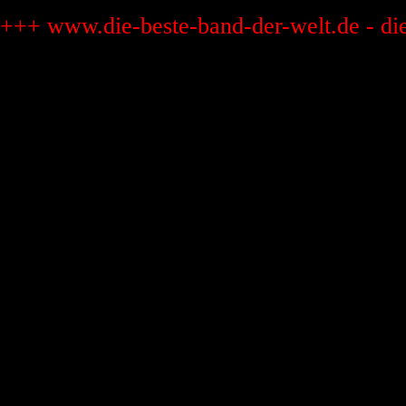
+++ www.die-beste-band-der-welt.de - di