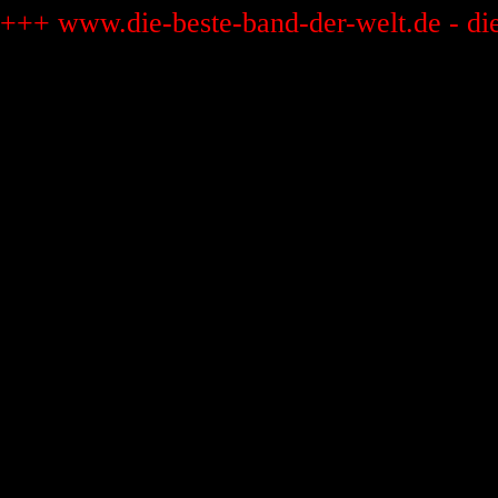
+++ www.die-beste-band-der-welt.de - di