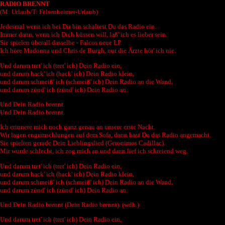
RADIO BRENNT
(M: Urlaub/T: Felsenheimer-Urlaub)
Jedesmal wenn ich bei Dir bin schaltest Du das Radio ein.
Immer dann, wenn ich Dich küssen will, laß' ich es lieber sein.
Sie spielen überall dasselbe - Falcos neue LP.
Ich höre Madonna und Chris de Burgh, nur die Ärzte hör' ich nie.
Und darum tret' ich (tret' ich) Dein Radio ein,
und darum hack' ich (hack' ich) Dein Radio klein,
und darum schmeiß' ich (schmeiß' ich) Dein Radio an die Wand,
und darum zünd' ich (zünd' ich) Dein Radio an.
Und Dein Radio brennt.
Und Dein Radio brennt.
Ich erinnere mich noch ganz genau an unsere erste Nacht.
Wir lagen engumschlungen auf dem Sofa, dann hast Du das Radio angemacht.
Sie spielten gerade Dein Lieblingslied (Geronimos Cadillac).
Mir wurde schlecht, ich zog mich an und dann lief ich schreiend weg.
Und darum tret' ich (tret' ich) Dein Radio ein,
und darum hack' ich (hack' ich) Dein Radio klein,
und darum schmeiß' ich (schmeiß' ich) Dein Radio an die Wand,
und darum zünd' ich (zünd' ich) Dein Radio an.
Und Dein Radio brennt (Dein Radio brennt). (wdh.)
Und darum tret' ich (tret' ich) Dein Radio ein,