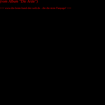
(vom Album "Die Ärzte")
+++ www.die-beste-band-der-welt.de - die die ärzte Fanpage! +++