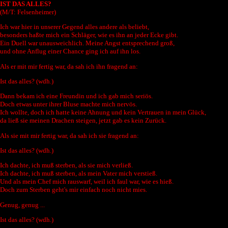
IST DAS ALLES?
(M/T: Felsenheimer)
Ich war hier in unserer Gegend alles andere als beliebt,
besonders haßte mich ein Schläger, wie es ihn an jeder Ecke gibt.
Ein Duell war unausweichlich. Meine Angst entsprechend groß,
und ohne Anflug einer Chance ging ich auf ihn los.
Als er mit mir fertig war, da sah ich ihn fragend an:
Ist das alles? (wdh.)
Dann bekam ich eine Freundin und ich gab mich seriös.
Doch etwas unter ihrer Bluse machte mich nervös.
Ich wollte, doch ich hatte keine Ahnung und kein Vertrauen in mein Glück,
da ließ sie meinen Drachen steigen, jetzt gab es kein Zurück.
Als sie mit mir fertig war, da sah ich sie fragend an:
Ist das alles? (wdh.)
Ich dachte, ich muß sterben, als sie mich verließ.
Ich dachte, ich muß sterben, als mein Vater mich verstieß.
Und als mein Chef mich rauswarf, weil ich faul war, wie es hieß.
Doch zum Sterben geht's mir einfach noch nicht mies.
Genug, genug ...
Ist das alles? (wdh.)