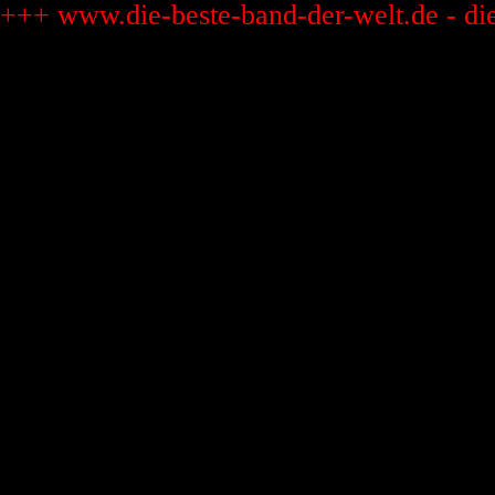
+++ www.die-beste-band-der-welt.de - di