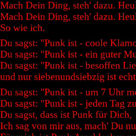
Mach Dein Ding, steh' dazu. Heul
Mach Dein Ding, steh' dazu. Heul
So wie ich.
Du sagst: "Punk ist - coole Klamo
Du sagst: "Punk ist - ein guter 
Du sagst: "Punk ist - besoffen Li
und nur siebenundsiebzig ist ech
Du sagst: "Punk ist - um 7 Uhr m
Du sagst: "Punk ist - jeden Tag z
Du sagst, dass ist Punk für Dich,
Ich sag von mir aus, mach' Du nu